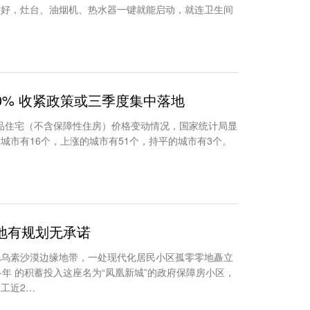
铺好，灶台、油烟机、热水器一键就能启动，就连卫生间
10% 收紧政策或三季度集中落地
建商品住宅（不含保障性住房）价格变动情况，国家统计局显
城市有16个，上涨的城市有51个，持平的城市有3个。
地有规划无承诺
毛乌素沙漠边缘地带，一处现代化居民小区孤零零地矗立
多年 的积蓄投入这座名为“凤凰新城”的政府保障房小区，
工近2…