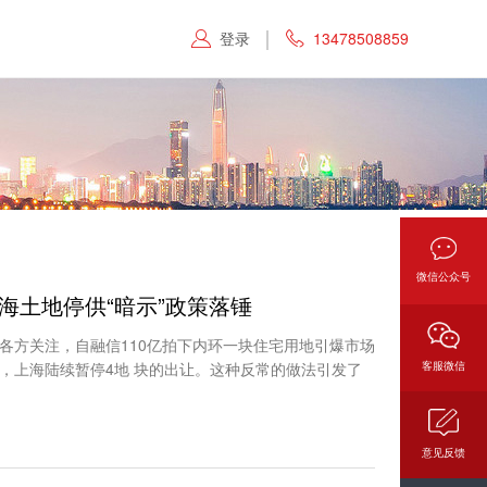
登录
13478508859


微信公众号
上海土地停供“暗示”政策落锤
来各方关注，自融信110亿拍下内环一块住宅用地引爆市场
，上海陆续暂停4地 块的出让。这种反常的做法引发了
客服微信
意见反馈