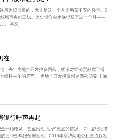
连篇累牍报道的，无非是这一个月来动荡不安的楼市。3
二线城市再到三线。历史也许会永远记载下这一个月——
月。 本文…
仍在
化。去年房地产开发投资回落，楼市对经济贡献度下滑
本维持去年的局面。 房地产开发投资增速回落明显 上海
房银行呼声再起
金开始吃紧，甚至出现“池子”见底的情况。 21 世纪经济
地的公积金年报数据发现，2015年京沪两地公积金贷款发