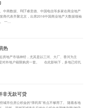
动
据、中商数据、RET睿意德、中国电信等多家在商业地产
发商代表齐聚北京，出席2016中国商业地产大数据领袖
。 一…
易热
拨起房地产市场神经，尤其是以三河、大厂、香河为主
的是对外地户籍限购房一套。 在此影响下，多地已经扎
并非无款可贷
城市住房公积金的“弹药库”有点不够用了。 随着各地
南京、福州、郑州等城市先后传出公积金当期缴存额“被贷