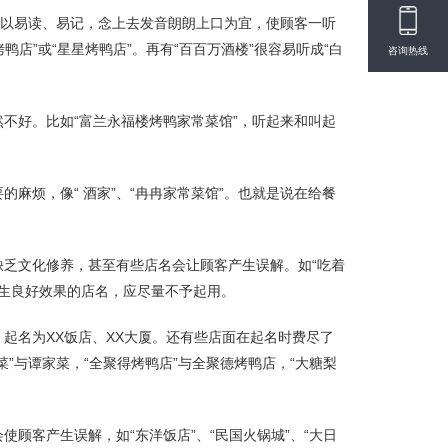
。以易读、易记，念上去发音朗朗上口为宜，使顾客一听
店”或“星星烤鸭店”。再有“百百万酒楼”很容易听成“白
咨询热线
不好。比如“富兰永福楼烤鸭家常菜馆”，听起来和叫起
麻烦，像“ 酒家”、“冉冉家常菜馆”。也就是说在给餐
乏文化修养，甚至有些店名会让顾客产生误解。如“吃着
能产生良好效果的店名，应尽量不予起用。
起名为XX饭店、XX大厦。还有些店面在起名时费尽了
”与谭家菜，“全聚得烤鸭店”与全聚德烤鸭店，“大糖梨
顾客产生误解，如“东洋饭店”、“民国火锅城”、“大日