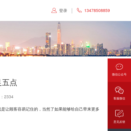
登录
13478508859


微信公众号
足五点
：2334
客服微信
就是让顾客容易记住的，当然了如果能够给自己带来更多
意见反馈