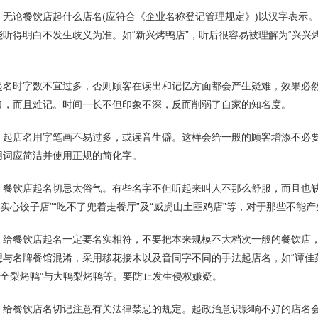
，无论餐饮店起什么店名(应符合《企业名称登记管理规定》)以汉字表示
听得明白不发生歧义为准。如“新兴烤鸭店”，听后很容易被理解为“兴兴烤鸭
。
起名时字数不宜过多，否则顾客在读出和记忆方面都会产生疑难，效果必然
口，而且难记。时间一长不但印象不深，反而削弱了自家的知名度。
，起店名用字笔画不易过多，或读音生僻。这样会给一般的顾客增添不必要的
用词应简洁并使用正规的简化字。
，餐饮店起名切忌太俗气。有些名字不但听起来叫人不那么舒服，而且也缺
“实心饺子店”“吃不了兜着走餐厅”及“威虎山土匪鸡店”等，对于那些不
，给餐饮店起名一定要名实相符，不要把本来规模不大档次一般的餐饮店，
想与名牌餐馆混淆，采用移花接木以及音同字不同的手法起店名，如“谭佳菜
大全梨烤鸭”与大鸭梨烤鸭等。要防止发生侵权嫌疑。
，给餐饮店名切记注意有关法律禁忌的规定。起政治意识影响不好的店名会使