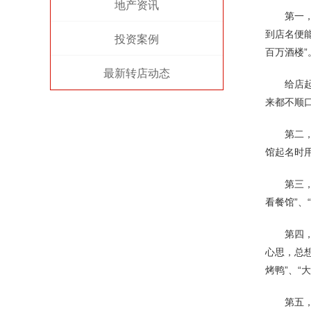
地产资讯
第一
到店名便能
投资案例
百万酒楼”
最新转店动态
给店
来都不顺
第二
馆起名时
第三
看餐馆”、
第四
心思，总
烤鸭”、“
第五