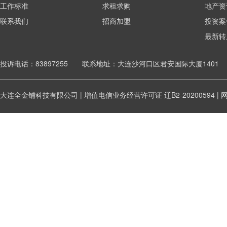
工作标准
求租求购
地产资
联系我们
招商加盟
投资案
最新转
投诉电话：83897255 联系地址：大连沙河口区君安国际大厦1401
大连全金铺科技有限公司 | 增值电信业务经营许可证
辽B2-20200594
|