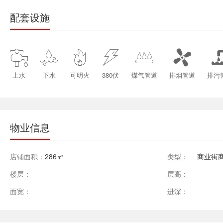
配套设施






上水
下水
可明火
380伏
煤气管道
排烟管道
排污
物业信息
店铺面积：
286㎡
类型：
商业街
楼层：
层高：
面宽：
进深：